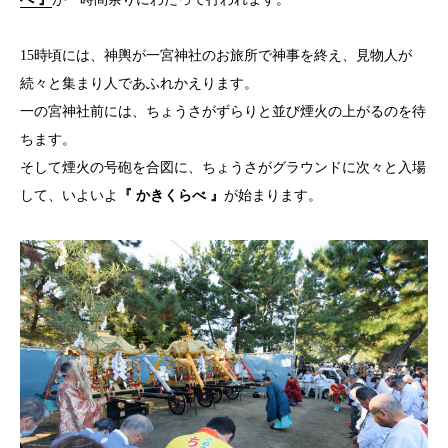
15時頃には、神輿が一宮神社のお旅所で神事を終え、見物人が
続々と集まり人であふれかえります。
一の宮神社前には、ちょうさがずらりと並び煙火の上がるのを待
ちます。
そして煙火の号砲を合図に、ちょうさがグラウンドに次々と入場
して、いよいよ
『 かきくらべ 』
が始まります。