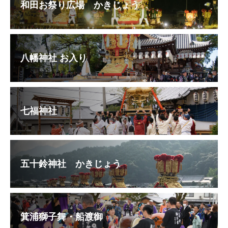
和田お祭り広場 かきじょう
八幡神社 お入り
七福神社
五十鈴神社 かきじょう
箕浦獅子舞・船渡御