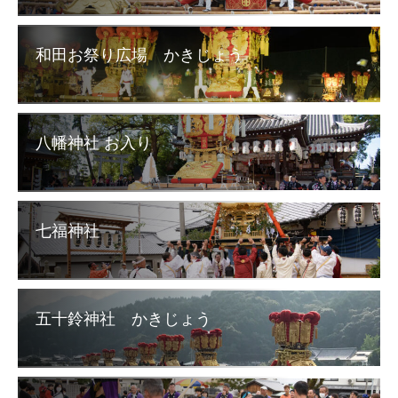
和田お祭り広場 かきじょう
八幡神社 お入り
七福神社
五十鈴神社 かきじょう