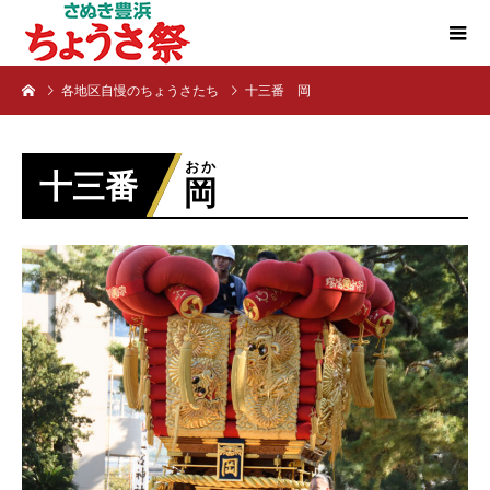
各地区自慢のちょうさたち
十三番 岡
おか
十三番
岡