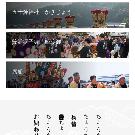
五十鈴神社 かきじょう
箕浦獅子舞・船渡御
席船
お問い合わせ
ちょうさ祭実行委員会
各地区自慢のちょうさたち
ちょうさの歴史
祭り情報