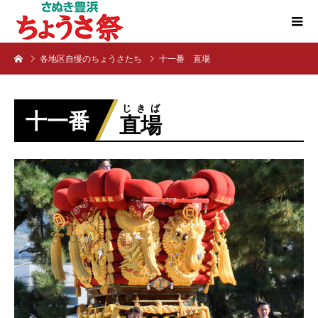
各地区自慢のちょうさたち
十一番 直場
じきば
十一番
直場