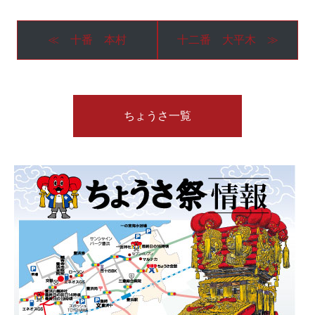
≪ 十番 本村
十二番 大平木 ≫
ちょうさ一覧