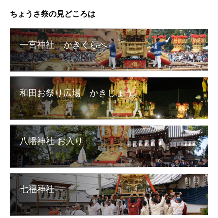
ちょうさ祭の見どころは
一宮神社 かきくらべ
和田お祭り広場 かきじょう
八幡神社 お入り
七福神社