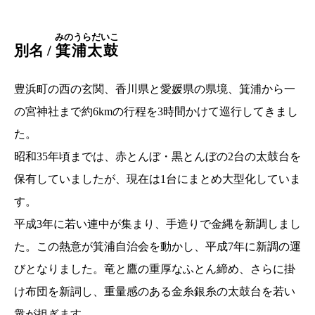
みのうらだいこ
別名 /
箕浦太鼓
豊浜町の西の玄関、香川県と愛媛県の県境、箕浦から一
の宮神社まで約6kmの行程を3時間かけて巡行してきまし
た。
昭和35年頃までは、赤とんぼ・黒とんぼの2台の太鼓台を
保有していましたが、現在は1台にまとめ大型化していま
す。
平成3年に若い連中が集まり、手造りで金縄を新調しまし
た。この熱意が箕浦自治会を動かし、平成7年に新調の運
びとなりました。竜と鷹の重厚なふとん締め、さらに掛
け布団を新詞し、重量感のある金糸銀糸の太鼓台を若い
衆が担ぎます。