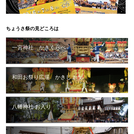
ちょうさ祭の見どころは
一宮神社 かきくらべ
和田お祭り広場 かきじょう
八幡神社 お入り