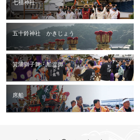
七福神社
五十鈴神社 かきじょう
箕浦獅子舞・船渡御
席船
祭り情報