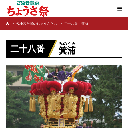
各地区自慢のちょうさたち
二十八番 箕浦
みのうら
二十八番
箕浦